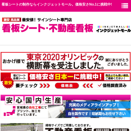
看板シートの制作ならインクジェットモール。価格安さNo.1に挑戦中!
TOP
シート仕様
価格表
お見積り
送料
お問い合わせ