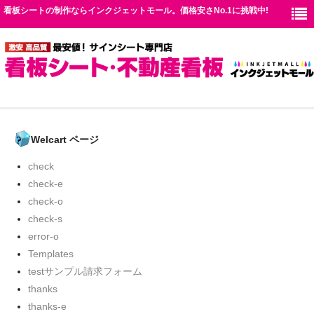
看板シートの制作ならインクジェットモール。価格安さNo.1に挑戦中!
TOP
Welcart ページ
シート仕様
check
check-e
価格表
check-o
お見積り
check-s
error-o
送料
Templates
testサンプル請求フォーム
お問い合わせ
thanks
thanks-e